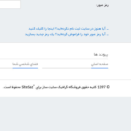
رمز عبور:
- آیا هنوز در سایت ثبت نام نكرده‌اید؟ اینجا را كلیك كنید
- آیا رمز عبور خود را فراموش كرده‌اید؟ یك رمز جدید بسازید
پیوند ها
صفحه اصلي
فضاي شخصي شما
کلیه حقوق فروشگاه گرافیک سایت ساز برای
محفوظ است.
®
SiteSaz
© 1397